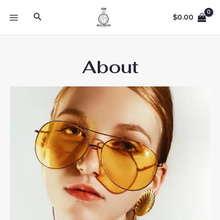
Skip
Search
to
$
0.00
MAIN
content
MENU
About